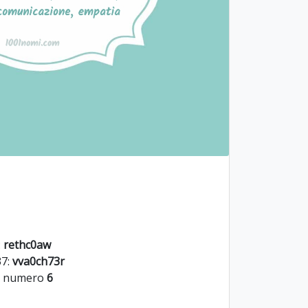
:
rethc0aw
37:
vva0ch73r
il numero
6