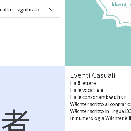
 il suo significato
Eventi Casuali
Ha
8
lettere
Ha le vocali:
a e
Ha le consonanti:
w c h t r
Wächter scritto al contrario
Wächter scritto in lingua l3
In numerologia Wächter è 