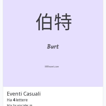
Eventi Casuali
Ha
4
lettere
Ha la vocale:
u